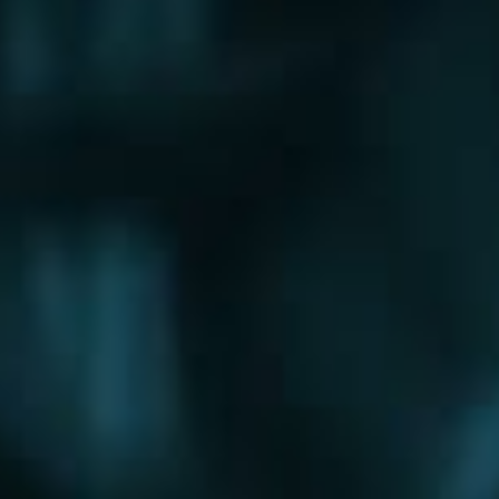
Щербинка
Электрогорск
Электросталь
Электроугли
Юбилейный
Яхрома
Округа
Восточный округ
Западный округ
Северный округ
Северо-Восточный округ
Северо-Западный округ
Центральный округ
Юго-Восточный округ
Юго-Западный округ
Южный округ
Зеленоградский округ