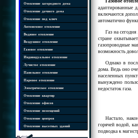
Газовое отопл
Отопление загородного дома
адаптированные д
Отопление дачного дома
включаются допол
Отопление под ключ
автоматично функ
Автономное отопление
Газ на сегодня
Водяное отопление
стране охватывае
Воздушное отопление
газопроводные маг
Газовое отопление
возможность дово
Индивидуальное отопление
Однако в посл
Лучистое отопление
дома. Ведь оно оч
Панельное отопление
населенных пункт
Паровое отопление
вынуждено пользо
недостаток газа.
Электрическое отопление
Отопление квартир
Отопление офисов
Отопление помещений
Настало, нако
Отопление центров
горячей водой, ка
Отопление высотных зданий
подводка к магист