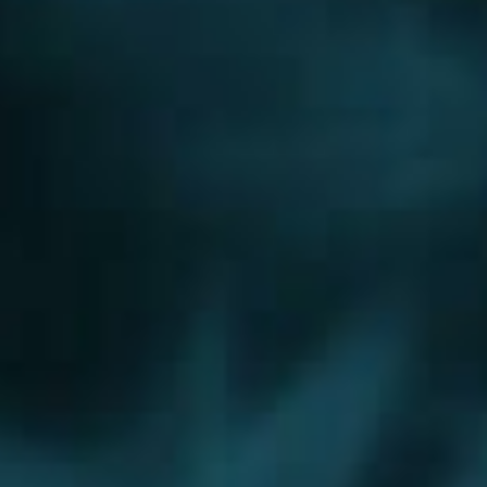
Дедовск
Дзержинский
Дмитров
Долгопрудный
Домодедово
Дрезна
Дубна
Егорьевск
Железнодорожный
Жуковский
Зарайск
Звенигород
Ивантеевка
Истра
Кашира
Климовск
Клин
Коломна