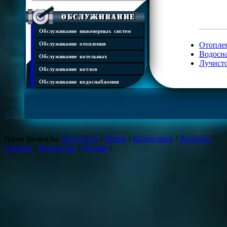
Обслуживание
Обслуживание инженерных систем
Обслуживание отопления
Отопле
Водосн
Обслуживание котельных
Лучисто
Обслуживание котлов
Обслуживание водоснабжения
Города
Уфа
Апрелевка
Наши филиалы:
Волгоград
/
Пермь
/
Красноярск
/
Воронеж
/
Балашиха
Саратов
/
Краснодар
/
Москва
/
Бронницы
Верея
Видное
Волоколамск
Воскресенск
Голицыно