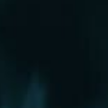
Рошаль
Руза
Сергиев Посад
Серпухов
Солнечногорск
Старая Купавна
Ступино
Сходня
Талдом
Троицк
Химки
Фрязино
Хотьково
Храпуново
Черноголовка
Чехов
Шатура
Щелково