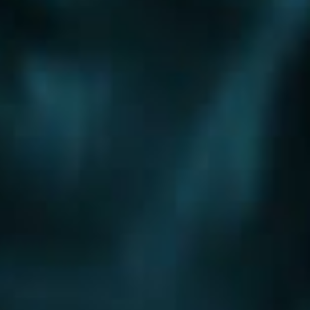
Шоссе
Алтуфьевское шоссе
Боровское шоссе
Варшавское шоссе
Волоколамское шоссе
Горьковское шоссе
Дмитровское шоссе
Егорьевское шоссе
Ильинское шоссе
Калужское шоссе
Каширское шоссе
Киевское шоссе
Куркинское шоссе
Ленинградское шоссе
Минское шоссе
Можайское шоссе
Новокаширское шоссе