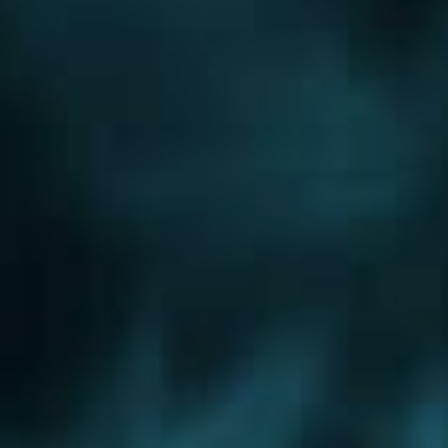
Новорижское шоссе
Новорязанское шоссе
Новосходненское шоссе
Носовихинское шоссе
Осташковское шоссе
Пятницкое шоссе
Рогачевское шоссе
Рублево-Успенское шоссе
Симферопольское шоссе
Сколковское шоссе
Щелковское шоссе
Ярославское шоссе
Вы были тут ранее....
Апрелевка
Электроугли
Храпуново