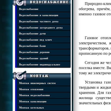
Водоснабжение
Природно-клим
обогрева, причём
Водоснабжение
именно газовое от
Водоснабжение и канализация
Водоснабжение частного дома
Водоснабжение загородного дома
Водоснабжение дачи
Газовое отоп
Водоснабжение под ключ
электричеством,
Водоснабжение бани
трансформаторов, 
прописанную по р
Водоснабжение деревня
Водоснабжение зданий
Сегодня же че
Водоснабжение индивидуальное
поселка вместе. В
тому же электриче
Монтаж
Установка газ
Монтаж инженерных систем
твердыми и жидким
Монтаж отопления
хранения. Для га
Монтаж водоснабжения
жилища существ
Монтаж канализации
значительных физи
Монтаж котельных