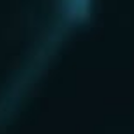
Нахабино
Ногинск
Одинцово
Ожерелье
Озеры
Октябрьский
Опалиха
Орехово-Зуево
Павловский Посад
Пересвет
Пироговский
Поварово
Подольск
Протвино
Пушкино
Пущино
Раменское
Реутов