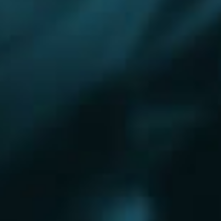
Королёв
Красково
Красноармейск
Красногорск
Краснозаводск
Кубинка
Куровское
Ликино-Дулево
Лобня
Лосино-Петровский
Луховицы
Лыткарино
Люберцы
Малаховка
Можайск
Московский
Уфа
Наро-Фоминск