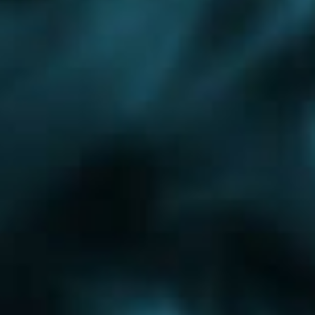
Клин
Краснозаводск
Лыткарино
Можайск
Уфа
Обслуживание котлов
Зеленоградский округ