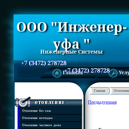
ООО "Инженер-
уфа "
Инженерные Системы
+7 (3472) 278728
+7 (3472) 278728
Главная
Усл
Главная
Отоплени
Предыдующая
Отопление
Отопление без газа
Отопление коттеджа
Отопление частного дома