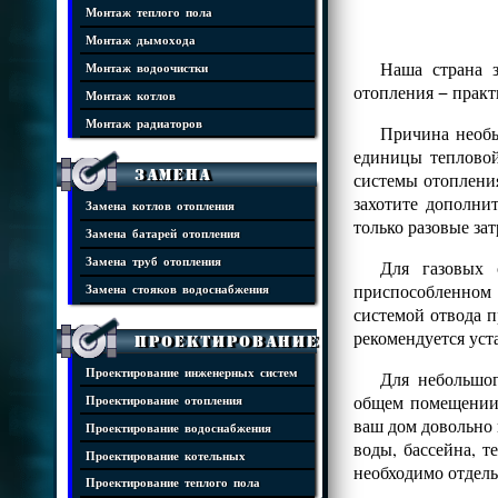
Монтаж теплого пола
Монтаж дымохода
Наша страна з
Монтаж водоочистки
отопления − практ
Монтаж котлов
Монтаж радиаторов
Причина необы
единицы тепловой
Замена
системы отопления
захотите дополни
Замена котлов отопления
только разовые за
Замена батарей отопления
Замена труб отопления
Для газовых 
приспособленном 
Замена стояков водоснабжения
системой отвода п
рекомендуется уст
Проектирование
Проектирование инженерных систем
Для небольшог
общем помещении.
Проектирование отопления
ваш дом довольно 
Проектирование водоснабжения
воды, бассейна, т
Проектирование котельных
необходимо отдел
Проектирование теплого пола