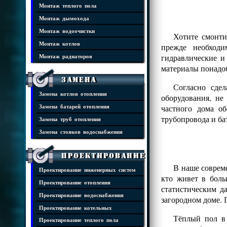
Монтаж теплого пола
Монтаж дымохода
Монтаж водоочистки
Хотите смонти
Монтаж котлов
прежде необходи
гидравлические и
Монтаж радиаторов
материалы понадоб
Замена
Согласно сде
Замена котлов отопления
оборудования, н
частного дома о
Замена батарей отопления
трубопровода и ба
Замена труб отопления
Замена стояков водоснабжения
Проектирование
В наше совреме
Проектирование инженерных систем
кто живет в боль
Проектирование отопления
статистическим д
Проектирование водоснабжения
загородном доме. 
Проектирование котельных
Тёплый пол в 
Проектирование теплого пола