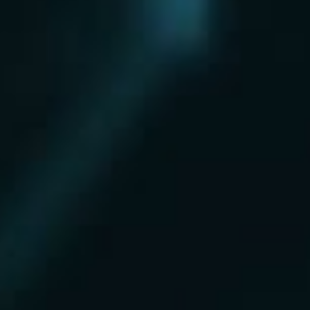
Нахабино
Ногинск
Одинцово
Ожерелье
Озеры
Октябрьский
Опалиха
Орехово-Зуево
Павловский Посад
Пересвет
Пироговский
Поварово
Подольск
Протвино
Пушкино
Пущино
Раменское
Реутов