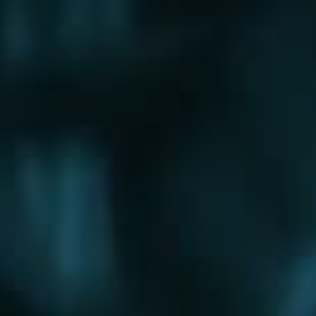
Щербинка
Электрогорск
Электросталь
Электроугли
Юбилейный
Яхрома
Округа
Восточный округ
Западный округ
Северный округ
Северо-Восточный округ
Северо-Западный округ
Центральный округ
Юго-Восточный округ
Юго-Западный округ
Южный округ
Зеленоградский округ