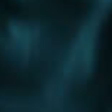
Шоссе
Алтуфьевское шоссе
Боровское шоссе
Варшавское шоссе
Волоколамское шоссе
Горьковское шоссе
Дмитровское шоссе
Егорьевское шоссе
Ильинское шоссе
Калужское шоссе
Каширское шоссе
Киевское шоссе
Куркинское шоссе
Ленинградское шоссе
Минское шоссе
Можайское шоссе
Новокаширское шоссе