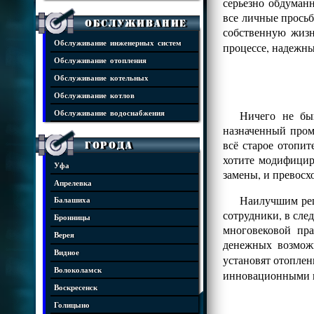
серьезно обдуман
все личные просьб
Обслуживание
собственную жизн
Обслуживание инженерных систем
процессе, надежны
Обслуживание отопления
Обслуживание котельных
Обслуживание котлов
Ничего не бы
Обслуживание водоснабжения
назначенный пром
всё старое отопит
Города
хотите модифицир
Уфа
замены, и превос
Апрелевка
Наилучшим реш
Балашиха
сотрудники, в сле
Бронницы
многовековой пр
Верея
денежных возмож
Видное
установят отопле
Волоколамск
инновационными 
Воскресенск
Голицыно