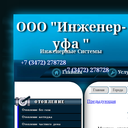
ООО "Инженер-
уфа "
Инженерные Системы
+7 (3472) 278728
+7 (3472) 278728
Главная
Усл
Главная
Города
Предыдующая
Отопление
Отопление без газа
Отопление коттеджа
Отопление частного дома