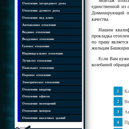
Монтаж отопл
Отопление загородного дома
единственной из 
Отопление дачного дома
Доминирующий 
Отопление под ключ
качества.
Автономное отопление
Нашим квалифи
Водяное отопление
прокладка отопле
Воздушное отопление
по праву являетс
Газовое отопление
жильцам Башкирии
Индивидуальное отопление
Если Вам нужна
Лучистое отопление
колебаний обраща
Панельное отопление
Паровое отопление
Электрическое отопление
Отопление квартир
Ка
Отопление офисов
Вы
Отопление помещений
Ав
Отопление центров
Отопление высотных зданий
Пр