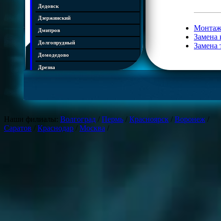
Дедовск
Дзержинский
Монтаж
Дмитров
Замена 
Долгопрудный
Замена 
Домодедово
Дрезна
Дубна
Егорьевск
Железнодорожный
Жуковский
Наши филиалы:
Волгоград
/
Пермь
/
Красноярск
/
Воронеж
/
Саратов
/
Краснодар
/
Москва
/
Зарайск
Звенигород
Ивантеевка
Истра
Кашира
Климовск
Клин
Коломна