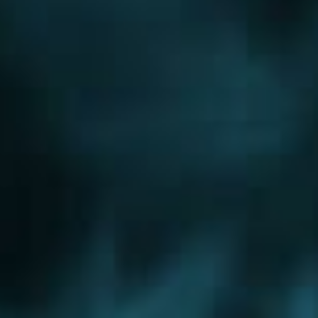
Новорижское шоссе
Новорязанское шоссе
Новосходненское шоссе
Носовихинское шоссе
Осташковское шоссе
Пятницкое шоссе
Рогачевское шоссе
Рублево-Успенское шоссе
Симферопольское шоссе
Сколковское шоссе
Щелковское шоссе
Ярославское шоссе
Вы были тут ранее....
Хотьково
Куровское