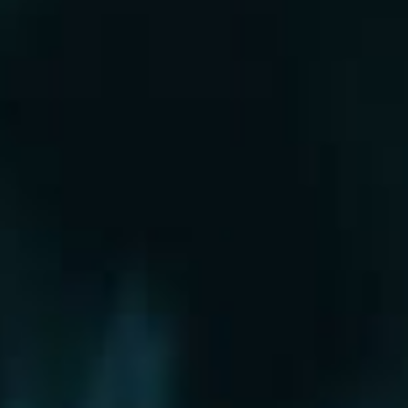
Рошаль
Руза
Сергиев Посад
Серпухов
Солнечногорск
Старая Купавна
Ступино
Сходня
Талдом
Троицк
Химки
Фрязино
Хотьково
Храпуново
Черноголовка
Чехов
Шатура
Щелково