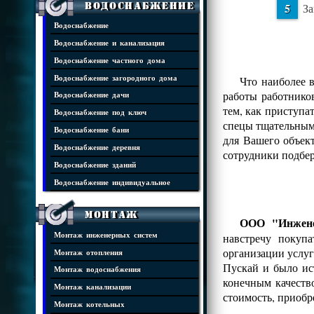
Водоснабжение
За
Водоснабжение
Водоснабжение и канализация
Водоснабжение частного дома
Водоснабжение загородного дома
Что наиболее 
работы работнико
Водоснабжение дачи
тем, как приступа
Водоснабжение под ключ
спецы тщательным 
Водоснабжение бани
для Вашего объек
Водоснабжение деревня
сотрудники подбе
Водоснабжение зданий
Водоснабжение индивидуальное
Монтаж
ООО "Инжене
Монтаж инженерных систем
навстречу покуп
организации услуг
Монтаж отопления
Пускай и было ис
Монтаж водоснабжения
конечным качеств
Монтаж канализации
стоимость, приобр
Монтаж котельных