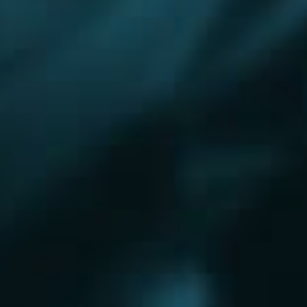
Королёв
Красково
Красноармейск
Красногорск
Краснозаводск
Кубинка
Куровское
Ликино-Дулево
Лобня
Лосино-Петровский
Луховицы
Лыткарино
Люберцы
Малаховка
Можайск
Московский
Уфа
Наро-Фоминск