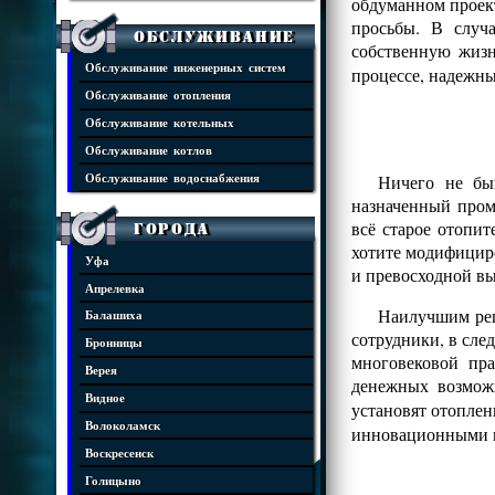
обдуманном проект
просьбы. В случ
Обслуживание
собственную жизн
Обслуживание инженерных систем
процессе, надежны
Обслуживание отопления
Обслуживание котельных
Обслуживание котлов
Ничего не бы
Обслуживание водоснабжения
назначенный пром
всё старое отопит
Города
хотите модифициро
Уфа
и превосходной в
Апрелевка
Наилучшим реш
Балашиха
сотрудники, в сле
Бронницы
многовековой пр
Верея
денежных возмож
Видное
установят отопле
Волоколамск
инновационными 
Воскресенск
Голицыно