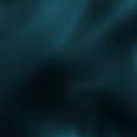
Раменское
Рошаль
Щелково
Троицк