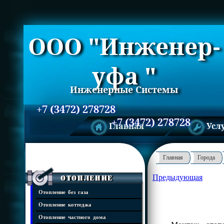
ООО "Инженер-
уфа "
Инженерные Системы
+7 (3472) 278728
+7 (3472) 278728
Главная
Усл
Главная
Города
Предыдующая
Отопление
Отопление без газа
Отопление коттеджа
Отопление частного дома