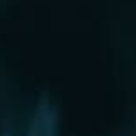
Рошаль
Руза
Сергиев Посад
Серпухов
Солнечногорск
Старая Купавна
Ступино
Сходня
Талдом
Троицк
Химки
Фрязино
Хотьково
Храпуново
Черноголовка
Чехов
Шатура
Щелково