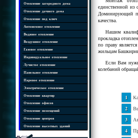
Монтаж отопл
Отопление загородного дома
единственной из 
Отопление дачного дома
Доминирующий 
Отопление под ключ
качества.
Автономное отопление
Нашим квалифи
Водяное отопление
прокладка отопле
Воздушное отопление
по праву являетс
Газовое отопление
жильцам Башкирии
Индивидуальное отопление
Если Вам нужн
Лучистое отопление
колебаний обраща
Панельное отопление
Паровое отопление
Электрическое отопление
Отопление квартир
Ка
Отопление офисов
Вы
Отопление помещений
Ав
Отопление центров
Отопление высотных зданий
Пр