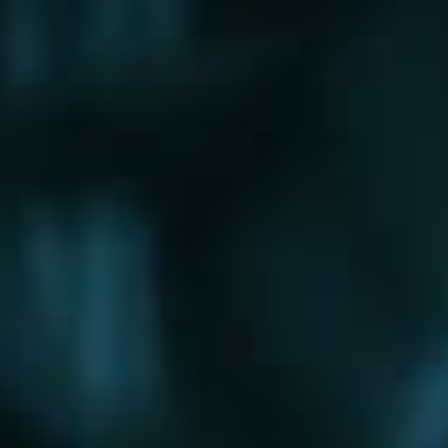
Щербинка
Электрогорск
Электросталь
Электроугли
Юбилейный
Яхрома
Округа
Восточный округ
Западный округ
Северный округ
Северо-Восточный округ
Северо-Западный округ
Центральный округ
Юго-Восточный округ
Юго-Западный округ
Южный округ
Зеленоградский округ