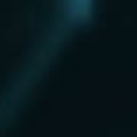
Нахабино
Ногинск
Одинцово
Ожерелье
Озеры
Октябрьский
Опалиха
Орехово-Зуево
Павловский Посад
Пересвет
Пироговский
Поварово
Подольск
Протвино
Пушкино
Пущино
Раменское
Реутов