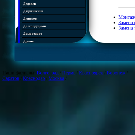
Дедовск
Дзержинский
Монтаж
Дмитров
Замена 
Долгопрудный
Замена 
Домодедово
Дрезна
Дубна
Егорьевск
Железнодорожный
Жуковский
Наши филиалы:
Волгоград
/
Пермь
/
Красноярск
/
Воронеж
/
Саратов
/
Краснодар
/
Москва
/
Зарайск
Звенигород
Ивантеевка
Истра
Кашира
Климовск
Клин
Коломна