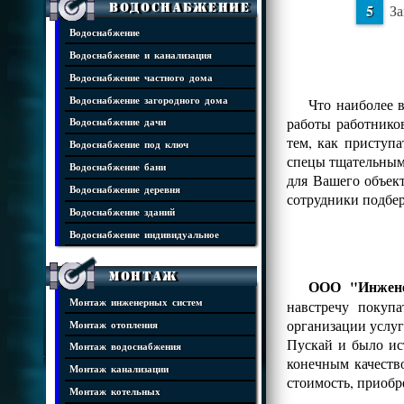
Водоснабжение
За
Водоснабжение
Водоснабжение и канализация
Водоснабжение частного дома
Водоснабжение загородного дома
Что наиболее 
работы работнико
Водоснабжение дачи
тем, как приступ
Водоснабжение под ключ
спецы тщательным 
Водоснабжение бани
для Вашего объек
Водоснабжение деревня
сотрудники подбе
Водоснабжение зданий
Водоснабжение индивидуальное
Монтаж
ООО "Инжене
Монтаж инженерных систем
навстречу покуп
организации услуг
Монтаж отопления
Пускай и было ис
Монтаж водоснабжения
конечным качеств
Монтаж канализации
стоимость, приобр
Монтаж котельных