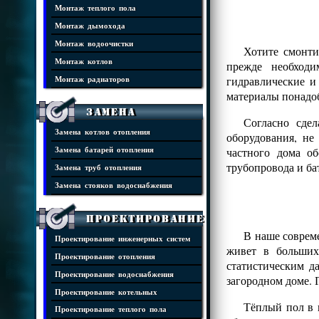
Монтаж теплого пола
Монтаж дымохода
Монтаж водоочистки
Хотите смонти
Монтаж котлов
прежде необходи
гидравлические и
Монтаж радиаторов
материалы понадоб
Замена
Согласно сде
Замена котлов отопления
оборудования, н
частного дома о
Замена батарей отопления
трубопровода и ба
Замена труб отопления
Замена стояков водоснабжения
Проектирование
В наше совреме
Проектирование инженерных систем
живет в больших
Проектирование отопления
статистическим д
Проектирование водоснабжения
загородном доме. 
Проектирование котельных
Тёплый пол в 
Проектирование теплого пола