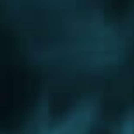
Новорижское шоссе
Новорязанское шоссе
Новосходненское шоссе
Носовихинское шоссе
Осташковское шоссе
Пятницкое шоссе
Рогачевское шоссе
Рублево-Успенское шоссе
Симферопольское шоссе
Сколковское шоссе
Щелковское шоссе
Ярославское шоссе
Вы были тут ранее....
Малаховка
Орехово-Зуево
Поварово