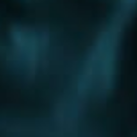
Шоссе
Алтуфьевское шоссе
Боровское шоссе
Варшавское шоссе
Волоколамское шоссе
Горьковское шоссе
Дмитровское шоссе
Егорьевское шоссе
Ильинское шоссе
Калужское шоссе
Каширское шоссе
Киевское шоссе
Куркинское шоссе
Ленинградское шоссе
Минское шоссе
Можайское шоссе
Новокаширское шоссе