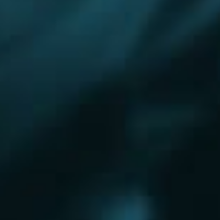
Королёв
Красково
Красноармейск
Красногорск
Краснозаводск
Кубинка
Куровское
Ликино-Дулево
Лобня
Лосино-Петровский
Луховицы
Лыткарино
Люберцы
Малаховка
Можайск
Московский
Уфа
Наро-Фоминск